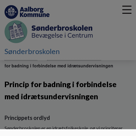
G
Sønderbroskolen
å
Skolebestyrelsen
Værdiregelsæt og principper
Princip
t
for badning i forbindelse med idrætsundervisningen
i
l
h
Princip for badning i forbindelse
o
v
med idrætsundervisningen
e
d
i
Princippets ordlyd
n
d
Sønderbroskolen er en idrætsfolkeskole, og vi prioriterer
h
fysisk aktivitet højt. Fra skoleåret 2014/15 skal alle elever