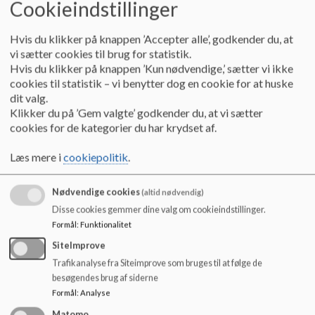
Cookieindstillinger
o
fra 1. – 9. klasse skal have 6 ugentlige idrætslektioner.
l
d
Hvis du klikker på knappen ’Accepter alle’, godkender du, at
I forbindelse med fysisk aktivitet belastes kroppen – man
e
vi sætter cookies til brug for statistik.
kommer naturligt til at svede. Efter den fysiske aktivitet vil
t
Hvis du klikker på knappen ’Kun nødvendige,’ sætter vi ikke
der oftest være perioder/lektioner med mere stillesiddende
cookies til statistik – vi benytter dog en cookie for at huske
aktiviteter.
dit valg.
For at få det fulde udbytte af de efterfølgende
Klikker du på ’Gem valgte’ godkender du, at vi sætter
aktiviteter/lektioner er det vigtigt, at eleverne er fysisk
cookies for de kategorier du har krydset af.
veltilpasse – at de ikke er fugtige af sved og dermed er med
til at skabe et dårligt indeklima for sig selv og den øvrige
Læs mere i
cookiepolitik
.
elevgruppe.
Nødvendige cookies
(altid nødvendig)
På Sønderbroskolen betragtes omklædning og badning som
Disse cookies gemmer dine valg om cookieindstillinger.
en naturlig del af idrætsundervisningen, og vi ønsker at give
Formål
:
Funktionalitet
eleverne en idrætsmæssig dannelse og læring, hvor det er helt
naturligt at bade efter en idrætstime. Derfor skal alle
SiteImprove
eleverne bade efter de idrætstimer, hvor der efterfølgende er
Trafikanalyse fra Siteimprove som bruges til at følge de
undervisning.
besøgendes brug af siderne
Formål
:
Analyse
Ved idræt sidst på dagen vælger eleverne selv, om de vil bade
Matomo