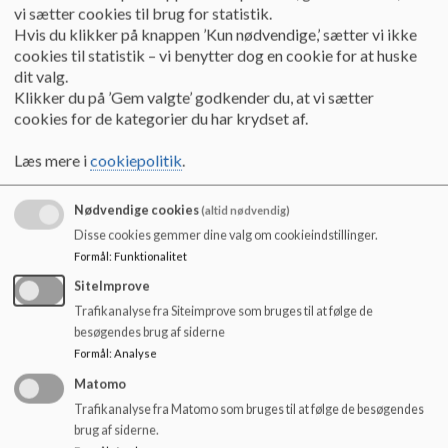
vi sætter cookies til brug for statistik.
muligheden for at få 
Hvis du klikker på knappen ’Kun nødvendige,’ sætter vi ikke
lavet nyt asfalt på 
cookies til statistik – vi benytter dog en cookie for at huske
betondæk - AK byg 
dit valg.
vil reparerer de 
Klikker du på ’Gem valgte’ godkender du, at vi sætter
huller, der er 
cookies for de kategorier du har krydset af.
kommet efter 
byggepladsen fra 
Læs mere i
cookiepolitik
.
byggeriet af  Østre 
Alle daginstitution. 
Nødvendige cookies
(altid nødvendig)
Skolen vil 
undersøge hvad det 
Disse cookies gemmer dine valg om cookieindstillinger.
vil koste at få et nyt 
Formål
:
Funktionalitet
lag asfalt og det kan 
SiteImprove
løbe op i 75.000-
Trafikanalyse fra Siteimprove som bruges til at følge de
80.000 kr og vil 
besøgendes brug af siderne
undersøge om 
Formål
:
Analyse
skolen har 
Matomo
økonomien til dette. 
Der vil også blive 
Trafikanalyse fra Matomo som bruges til at følge de besøgendes
brug af siderne.
søgt fonde.  