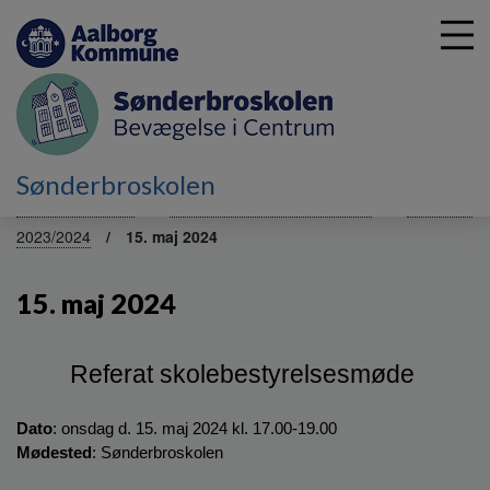
G
Sønderbroskolen
å
Skolebestyrelsen
Referater fra tidligere skoleår
Referater
t
2023/2024
15. maj 2024
i
l
h
15. maj 2024
o
v
e
Referat skolebestyrelsesmøde 
d
i
n
Dato
: onsdag d. 15. maj 2024 kl. 17.00-19.00 
d
Mødested
: Sønderbroskolen 
h