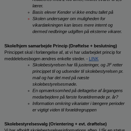
lærer.
Basis elever Kender vi ikke endnu tallet på 
Skolen undersøger om muligheden for 
vikardækningen kan løses mere internt og 
dermed nedbringe udgiften på eksterne vikarer.
Skole/hjem samarbejde Princip (Drøftelse + beslutning)
Princippet skal i forlængelse af, at vi har udarbejdet princip for 
meddelelsesbogen ændres enkelte steder. - 
LINK
Skolebestyrelsen har få justeringer, og JF retter 
princippet til og udsender til skolebestyrelsen pr. 
mail og har det med på næste 
skolebestyrelsesmøde. 
En opmærksomhed på deltagelse af årgangens 
medarbejdere på første forældremøde pr. år?
Information omkring vikariater i længere perioder 
er vigtigt viden til forældregruppen 
Skolebestyrelsesvalg (Orientering + evt. drøftelse)
Vi har afholdt skolebestyrelsesinformations aften. I får en status 