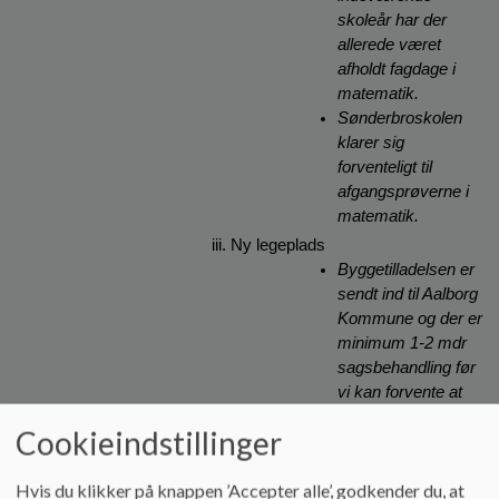
skoleår har der 
allerede været 
afholdt fagdage i 
matematik.
Sønderbroskolen 
klarer sig 
forventeligt til 
afgangsprøverne i 
matematik.
Ny legeplads
Byggetilladelsen er 
sendt ind til Aalborg 
Kommune og der er 
minimum 1-2 mdr 
sagsbehandling før 
vi kan forvente at 
den nye legeplads 
Cookieindstillinger
påbegyndes.
Skolen er ved at 
Hvis du klikker på knappen ’Accepter alle’, godkender du, at
undersøge 