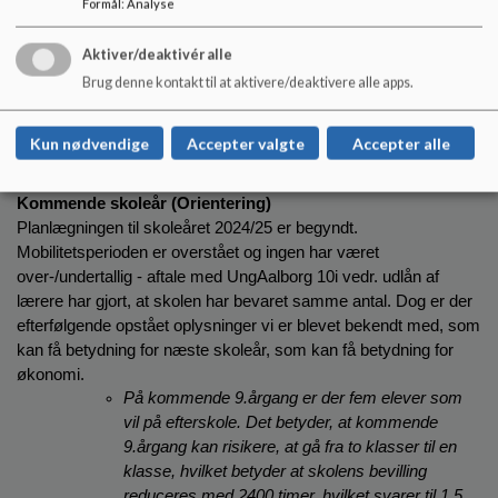
Formål
:
Analyse
Personale
Intet
Aktiver/deaktivér alle
Forældre 
Brug denne kontakt til at aktivere/deaktivere alle apps.
Intet
Elevrådet 
Kun nødvendige
Accepter valgte
Accepter alle
Intet
Kommende skoleår (Orientering)
Planlægningen til skoleåret 2024/25 er begyndt. 
Mobilitetsperioden er overstået og ingen har været 
over-/undertallig - aftale med UngAalborg 10i vedr. udlån af 
lærere har gjort, at skolen har bevaret samme antal. Dog er der 
efterfølgende opstået oplysninger vi er blevet bekendt med, som 
kan få betydning for næste skoleår, som kan få betydning for 
økonomi.
På kommende 9.årgang er der fem elever som 
vil på efterskole. Det betyder, at kommende 
9.årgang kan risikere, at gå fra to klasser til en 
klasse, hvilket betyder at skolens bevilling 
reduceres med 2400 timer, hvilket svarer til 1,5 