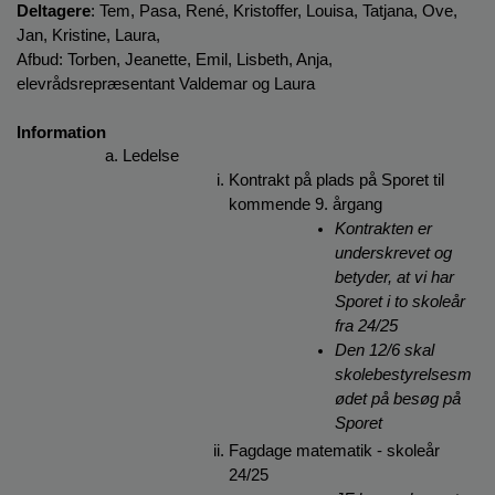
o
Deltagere
: Tem, Pasa, René, Kristoffer, Louisa, Tatjana, Ove, 
l
Jan, Kristine, Laura, 
d
Afbud: Torben, Jeanette, Emil, Lisbeth, Anja, 
e
elevrådsrepræsentant Valdemar og Laura
t
Information
Ledelse
Kontrakt på plads på Sporet til 
kommende 9. årgang
Kontrakten er 
underskrevet og 
betyder, at vi har 
Sporet i to skoleår 
fra 24/25 
Den 12/6 skal 
skolebestyrelsesm
ødet på besøg på 
Sporet
Fagdage matematik - skoleår 
24/25