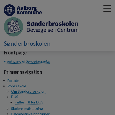
G
Sønderbroskolen
å
t
Front page
i
Front page of
Sønderbroskolen
l
h
Primær navigation
o
v
Forside
e
Vores skole
d
Om Sønderbroskolen
i
DUS
n
Fællesmål for DUS
d
Skolens målsætning
h
Pædagogiske principper