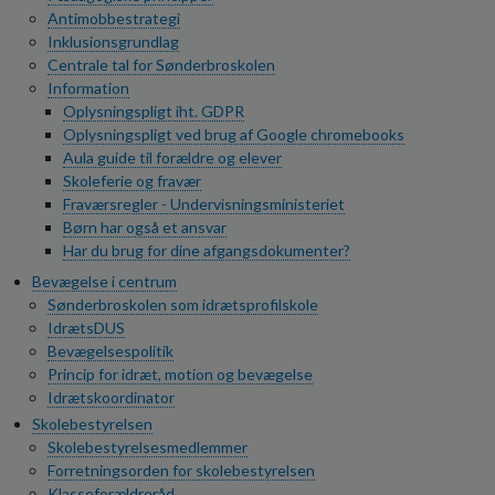
o
Antimobbestrategi
l
Inklusionsgrundlag
d
Centrale tal for Sønderbroskolen
e
Information
t
Oplysningspligt iht. GDPR
Oplysningspligt ved brug af Google chromebooks
Aula guide til forældre og elever
Skoleferie og fravær
Fraværsregler - Undervisningsministeriet
Børn har også et ansvar
Har du brug for dine afgangsdokumenter?
Bevægelse i centrum
Sønderbroskolen som idrætsprofilskole
IdrætsDUS
Bevægelsespolitik
Princip for idræt, motion og bevægelse
Idrætskoordinator
Skolebestyrelsen
Skolebestyrelsesmedlemmer
Forretningsorden for skolebestyrelsen
Klasseforældreråd