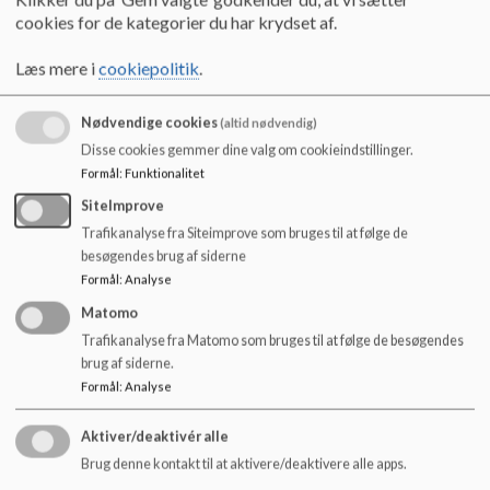
cookies for de kategorier du har krydset af.
Referater fra tidligere skoleår
25. august 2021
Læs mere i
cookiepolitik
.
29. september 2021
2. november 2021
16. december 2021
Nødvendige cookies
(altid nødvendig)
26. januar 2022
Disse cookies gemmer dine valg om cookieindstillinger.
9. marts 2022
Formål
:
Funktionalitet
18. maj 2022
30. maj 2022
SiteImprove
15. juni 2022
Trafikanalyse fra Siteimprove som bruges til at følge de
24. august 2022
besøgendes brug af siderne
21. september 2022
Formål
:
Analyse
2. november 2022
Matomo
8. marts 2023
Trafikanalyse fra Matomo som bruges til at følge de besøgendes
19. april 2023
brug af siderne.
17. maj 2023
Formål
:
Analyse
14. juni 2023
Referater 2023/2024
Aktiver/deaktivér alle
Mødedatoer skoleåret 23/24
27. juni 2024
Brug denne kontakt til at aktivere/deaktivere alle apps.
12. juni 2024