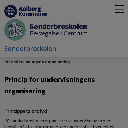
G
Sønderbroskolen
å
Skolebestyrelsen
Værdiregelsæt og principper
Princip
t
for undervisningens organisering
i
l
h
Princip for undervisningens
o
v
organisering
e
d
i
Princippets ordlyd
n
d
På Sønderbroskolen organiserer vi undervisningen med
h
henblik på at skabe rammer, der understøtter hver enkelt