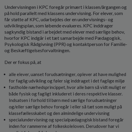
Undervisningen i KPC foregår primært i klassen/årgangen og
på hold parallelt med klassens undervisning. For elever, som
får støtte af KPC, udarbejdes der en undervisnings- og
udviklingsplan, som løbende evalueres. KPC inddrager
sagkyndig bistand i arbejdet med elever med særlige behov,
hvorfor KPC indgår i et tæt samarbejde med Pædagogisk,
Psykologisk Rådgivning (PPR) og kontaktperson for Familie-
og Beskæftigelsesforvaltningen.
Der er fokus på, at
alle elever, uanset forudsætninger, oplever at have mulighed
for faglig udvikling og føler sig inddraget i det faglige miljø
fastholde nærhedsprincippet, hvor alle børn så vidt muligt er
både fysisk og fagligt inkluderet i deres respektive klasser.
Indsatsen i forhold til børn med særlige forudsætninger
og/eller særlige behov foregår i eller så tæt som muligt på
klassefællesskabet og den almindelige undervisning
specialundervisning og specialpædagogisk bistand foregår
inden for rammerne af folkeskoleloven. Derudover har vi