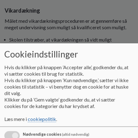
Vikardækning
Målet med vikardækningsproceduren er at gennemføre så
meget undervisning som muligt så kvalificeret som muligt.
Skolen tilstræber, at vikardækningen så vidt muligt
varetages af en kendt lærer eller pædagog.
Cookieindstillinger
Skolen tilstræber at bruge læreruddannede eller
lærerstuderende vikarer for at sikre et højt fagligt niveau i
undervisningen ved vikardækning.
Hvis du klikker på knappen ’Accepter alle’, godkender du, at
vi sætter cookies til brug for statistik.
Skolen tilstræber en vedvarende og sammenhængende
Hvis du klikker på knappen ’Kun nødvendige,’ sætter vi ikke
vikardækning ved en undervisers længerevarende fravær.
cookies til statistik – vi benytter dog en cookie for at huske
dit valg.
Samarbejde med lokalsamfundet
Klikker du på ’Gem valgte’ godkender du, at vi sætter
Læs mere om princip om den åbne skole
cookies for de kategorier du har krydset af.
Udbud af valgfag
Læs mere i
cookiepolitik
.
Udbud af valgfag fastsættes inden for rammerne af
folkeskoleloven. Derudover har vi særligt fokus på følgende.
Nødvendige cookies
(altid nødvendig)