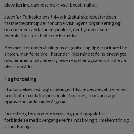
o
elevs læring, dannelse og trivsel bedst muligt.
l
d
Jævnfør Folkeskolens § 44 stk. 2 skal skolebestyrelsen
e
fastsætte principper for undervisningens organisering og
t
herunder en række underpunkter, der figurerer som
overskrifter for afsnittene herunder.
Ansvaret for undervisningens organisering ligger primært hos
skolen, men forældre - herunder ikke mindst forældrevalgte
medlemmer af skolebestyrelsen – spiller også en vis rolle på
visse områder.
Fagfordeling
I forbindelse med fagfordelingen tilstræbes det, at der er en
kontinuitet omkring personalet i teamet, som varetager
opgaverne omkring en årgang.
Der vil dog forekomme lærer- og pædagogskifte i
forbindelse med overgangene fra indskoling til mellemtrin og
til udskoling.