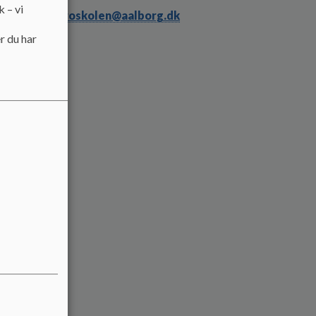
k – vi
til
soenderbroskolen@aalborg.dk
r du har