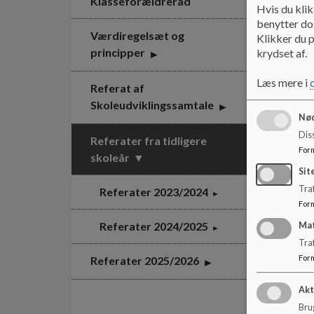
Klasseforældreråd
Hvis du klik
benytter dog
Værdiregelsæt og
Klikker du p
principper
krydset af.
Læs mere i
Referat af
Skoleudviklingssamtale
Nød
Dis
Referater fra tidligere
For
skoleår
Sit
Traf
Referater 2023/2024
For
Referater 2024/2025
Ma
Tra
For
Referater 2025/2026
Akt
Brug