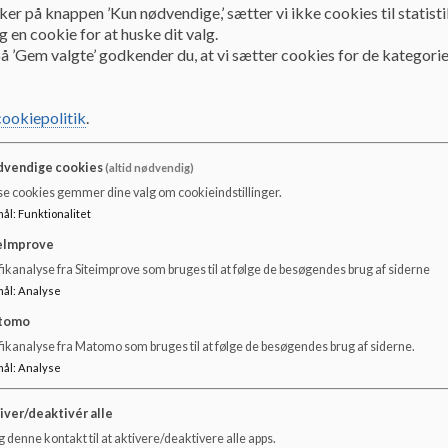
ker på knappen ’Kun nødvendige,’ sætter vi ikke cookies til statisti
Referater fra tidligere skoleår kan rekvireres ved at skrive 
 en cookie for at huske dit valg.
å ’Gem valgte’ godkender du, at vi sætter cookies for de kategorie
cookiepolitik
.
vendige cookies
(altid nødvendig)
se cookies gemmer dine valg om cookieindstillinger.
mål
:
Funktionalitet
eImprove
ikanalyse fra Siteimprove som bruges til at følge de besøgendes brug af siderne
mål
:
Analyse
tomo
fikanalyse fra Matomo som bruges til at følge de besøgendes brug af siderne.
mål
:
Analyse
iver/deaktivér alle
 denne kontakt til at aktivere/deaktivere alle apps.