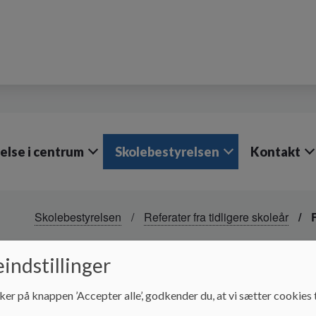
lse i centrum
Skolebestyrelsen
Kontakt
Skolebestyrelsen
Referater fra tidligere skoleår
R
Skolebestyrelsen mød
indstillinger
2022/2023
ker på knappen ’Accepter alle’, godkender du, at vi sætter cookies t