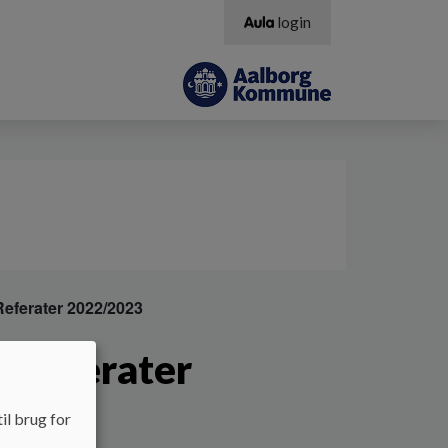
login
eferater 2022/2023
ereferater
il brug for