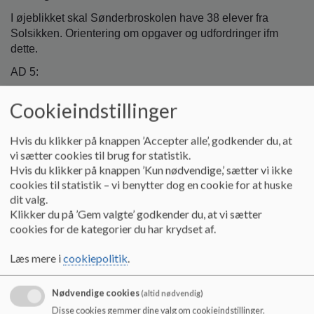
I øjeblikket skal Sønderbroskolen have 38 elever fra
Solsikken. Orientering om opgaver og udfordringer ifm
dette.
AD 5:
Steffen er i løbende dialog med forvaltningen om
Cookieindstillinger
økonomiske og praktiske rammer.
Steffen orienterer om de mulige planer vi har, men som
Hvis du klikker på knappen ’Accepter alle’, godkender du, at
endnu ikke er helt på plads.
vi sætter cookies til brug for statistik.
Hvis du klikker på knappen ’Kun nødvendige,’ sætter vi ikke
Kristine, Pasa og Haukur er tovholdere på at udarbejde
cookies til statistik – vi benytter dog en cookie for at huske
en invitation til dialog med politikere.
dit valg.
6. Proces for arbejdet med principper v. Haukur og SH
Klikker du på ’Gem valgte’ godkender du, at vi sætter
cookies for de kategorier du har krydset af.
Kort status på hvor langt vi er kommet. Bilag med overblik
er vedhæftet. På mødet i september blev det besluttet, at
Læs mere i
cookiepolitik
.
rammerne for Meddelelsesbogen skulle præsenteres på
dette møde, og at der skulle nedsættes en arbejdsgruppe,
Nødvendige cookies
(altid nødvendig)
der kunne se på udarbejdelsen af et nyt princip. Dette
udsættes til mødet i december.
Disse cookies gemmer dine valg om cookieindstillinger.