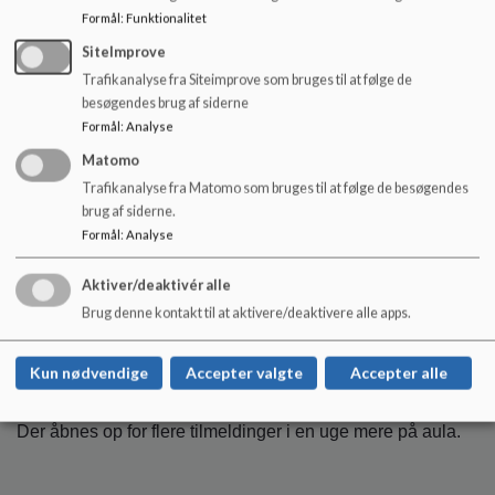
Formål
:
Funktionalitet
AD 6:
SiteImprove
Vi skal udarbejde princip for meddelelsesbogen. Dette
Trafikanalyse fra Siteimprove som bruges til at følge de
princip inddrages medarbejderne i også. På
besøgendes brug af siderne
decembermødet laver ledelsen en præsentation af
Formål
:
Analyse
rammerne for arbejdet med Meddelelsesbogen.
Matomo
Trafikanalyse fra Matomo som bruges til at følge de besøgendes
brug af siderne.
7. Status fra arbejdsgruppe vedr. forældremøde d.17.
Formål
:
Analyse
november v. arbejdsgruppen
AD 7:
Aktiver/deaktivér alle
Der er d.d. meldt 55 til arrangementet. Arrangementet
Brug denne kontakt til at aktivere/deaktivere alle apps.
fastholdes derfor. Haukur orienterede om indhold på
mødet.
Kun nødvendige
Accepter valgte
Accepter alle
Rådmand Morten Thiessen er booket.
Der åbnes op for flere tilmeldinger i en uge mere på aula.