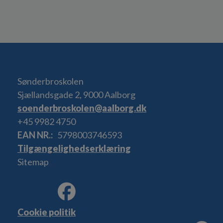
Sønderbroskolen
Sjællandsgade 2, 9000 Aalborg
soenderbroskolen@aalborg.dk
+45 9982 4750
EAN NR.
5798003746593
Tilgængelighedserklæring
Sitemap
Cookie politik