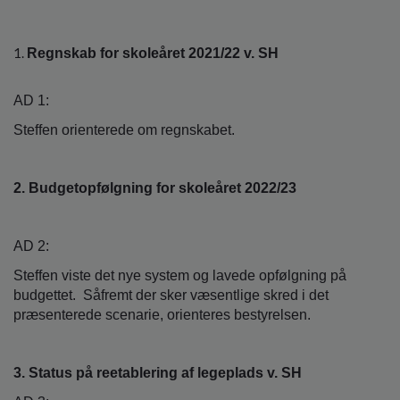
o
l
d
Regnskab for skoleåret 2021/22 v. SH
e
t
AD 1:
Steffen orienterede om regnskabet.
2. Budgetopfølgning for skoleåret 2022/23
AD 2:
Steffen viste det nye system og lavede opfølgning på
budgettet. Såfremt der sker væsentlige skred i det
præsenterede scenarie, orienteres bestyrelsen.
3. Status på reetablering af legeplads v. SH