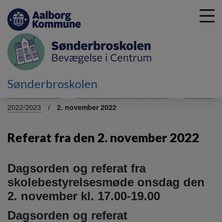
G
Sønderbroskolen
å
Skolebestyrelsen
Referater fra tidligere skoleår
Referater
t
2022/2023
2. november 2022
i
l
h
Referat fra den 2. november 2022
o
v
e
Dagsorden og referat fra
d
skolebestyrelsesmøde onsdag den
i
2. november kl. 17.00-19.00
n
d
Dagsorden og referat
h