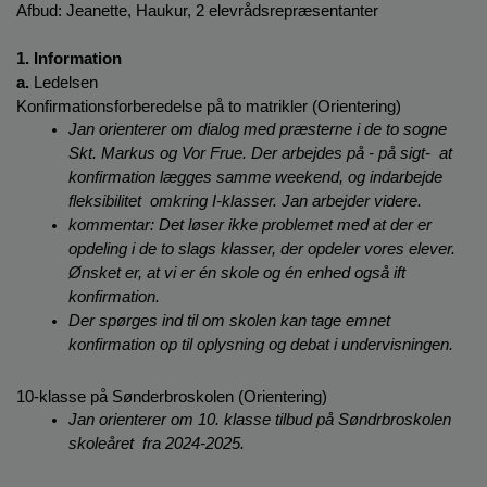
o
Afbud: Jeanette, Haukur, 2 elevrådsrepræsentanter
l
d
1. Information
e
a. 
Ledelsen
t
Konfirmationsforberedelse på to matrikler (Orientering)
Jan orienterer om dialog med præsterne i de to sogne 
Skt. Markus og Vor Frue. Der arbejdes på - på sigt-  at 
konfirmation lægges samme weekend, og indarbejde 
fleksibilitet  omkring I-klasser. Jan arbejder videre.
kommentar: Det løser ikke problemet med at der er 
opdeling i de to slags klasser, der opdeler vores elever. 
Ønsket er, at vi er én skole og én enhed også ift 
konfirmation.
Der spørges ind til om skolen kan tage emnet 
konfirmation op til oplysning og debat i undervisningen.
10-klasse på Sønderbroskolen (Orientering)
Jan orienterer om 10. klasse tilbud på Søndrbroskolen 
skoleåret  fra 2024-2025.