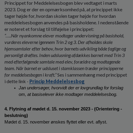
Princippet for Meddelelsesbogen blev vedtaget i marts
2023. Dog er der en opmærksomhed på, at princippet ikke
tager højde for, hvordan skolen tager højde for hvordan
meddelelsesbogen anvendes på basisholdene. I nedenstående
er noteret et forslag til tilføjelse i princippet:
“…..Når nyankomne elever modtager undervisning på basishold,
vurderes eleverne igennem Trin 2 og 3. Der afholdes skole
hjemsamtaler efter behov, hvor barnets udvikling både faglige og
personligt drøftes. Inden udslusning afdækkes barnet med Trin 3
med efterfølgende samtale med elev, forældre og modtagende
team. Når barnet er udsluset i stamklassen træder principperne
for meddelsesbogen i kraft.”
Ses i sammenhæng med princippet
i dette link -
Princip Meddelelsesbog
Jan undersøger, hvorvidt der er lovgrundlag for forslag 
om, at basiselever ikke modtager meddelelsesbog. 
4. Flytning af mødet d. 15. november 2023 - (Orientering - 
beslutning)
Mødet d. 15. november ønskes flyttet eller evt. aflyst. 