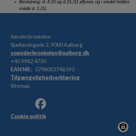
Beslutning: d. 4.10 og d.15./11 aflyses og i stedet holdes 
møde d. 1./11. 
Sønderbroskolen
Sjællandsgade 2, 9000 Aalborg
soenderbroskolen@aalborg.dk
+45 9982 4750
EAN NR.
5798003746593
Tilgængelighedserklæring
Sitemap
Cookie politik