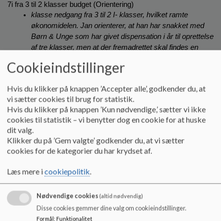
7i fra 3 til 2 klasser budget (Orientering)
klasse nedgang fra 3 til 2 I- klasser, hvilket ramte 
økonomidelen. Jan orienterer, at han har snakket med 
Børn & Unge som har givet dispensation i år til oprettelse 
af tre klasser, men at der fremadrettet skal findes en 
ordning, som undgår klasseforskel
Cookieindstillinger
To stillinger Tysk (orientering)
Hvis du klikker på knappen ’Accepter alle’, godkender du, at
To stillinger slået op - tysklærer mangles
vi sætter cookies til brug for statistik.
Hvis du klikker på knappen ’Kun nødvendige,’ sætter vi ikke
b.
 Forældre
cookies til statistik – vi benytter dog en cookie for at huske
dit valg.
c.
 Personale
Klikker du på ’Gem valgte’ godkender du, at vi sætter
Dussen ønsker at vi tager stilling til børnenes 
cookies for de kategorier du har krydset af.
skærmforbrug både i skole og fritidsdelen. 
Læs mere i
cookiepolitik
.
2. Budget 24/27 (Orientering - Drøftelse - beslutning)
Besparelser på budget 2024/27 er præsenteret og vi skal 
Nødvendige cookies
(altid nødvendig)
forholde os til, hvilke besparelser vi ønsker, at give indsigelser 
Disse cookies gemmer dine valg om cookieindstillinger.
på i et høringssvar.
Formål
:
Funktionalitet