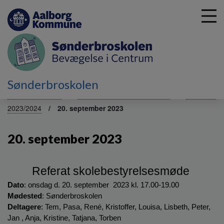
G
Sønderbroskolen
å
Skolebestyrelsen
Referater fra tidligere skoleår
Referater
t
2023/2024
20. september 2023
i
l
h
20. september 2023
o
v
e
Referat skolebestyrelsesmøde 
d
Dato
: onsdag d. 20. september  2023 kl. 17.00-19.00 
i
n
Mødested
: Sønderbroskolen 
d
Deltagere
: Tem, Pasa, René, Kristoffer, Louisa, Lisbeth, Peter, 
h
Jan , Anja, Kristine, Tatjana, Torben