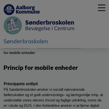
G
Sønderbroskolen
å
Skolebestyrelsen
Værdiregelsæt og principper
Princip
t
for mobile enheder
i
l
h
Princip for mobile enheder
o
v
e
Princippets ordlyd                 
d
På Sønderbroskolen ønsker vi socialt nærværende 
i
fællesskaber og et godt undervisnings- og læringsmiljø mhp. at 
n
understøtte vores elevers trivsel og faglige udvikling, mens de 
d
h
er i skole og DUS. I den forbindelse ønsker vi at fjerne digital 