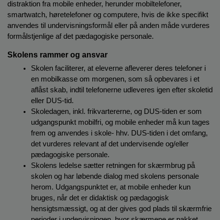
o
distraktion fra mobile enheder, herunder mobiltelefoner, 
l
smartwatch, høretelefoner og computere, hvis de ikke specifikt 
d
anvendes til undervisningsformål eller på anden måde vurderes 
e
formålstjenlige af det pædagogiske personale.
t
Skolens rammer og ansvar
Skolen faciliterer, at eleverne afleverer deres telefoner i 
en mobilkasse om morgenen, som så opbevares i et 
aflåst skab, indtil telefonerne udleveres igen efter skoletid 
eller DUS-tid.
Skoledagen, inkl. frikvartererne, og DUS-tiden er som 
udgangspunkt mobilfri, og mobile enheder må kun tages 
frem og anvendes i skole- hhv. DUS-tiden i det omfang, 
det vurderes relevant af det undervisende og/eller 
pædagogiske personale.
Skolens ledelse sætter retningen for skærmbrug på 
skolen og har løbende dialog med skolens personale 
herom. Udgangspunktet er, at mobile enheder kun 
bruges, når det er didaktisk og pædagogisk 
hensigtsmæssigt, og at der gives god plads til skærmfrie 
perioder i undervisningen, hvor skærmene er pakket 