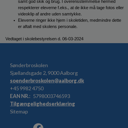
samt god skik og brug. I overensstemmelse hermed 
respekterer eleverne f.eks., at de ikke må tage fotos eller 
videoklip af andre uden samtykke.
Eleverne ringer ikke hjem i skoletiden, medmindre dette 
er aftalt med skolens personale.
 Vedtaget i skolebestyrelsen d. 06-03-2024
Sønderbroskolen
Sjællandsgade 2, 9000 Aalborg
soenderbroskolen@aalborg.dk
+45 9982 4750
EAN NR.
5798003746593
Tilgængelighedserklæring
Sitemap