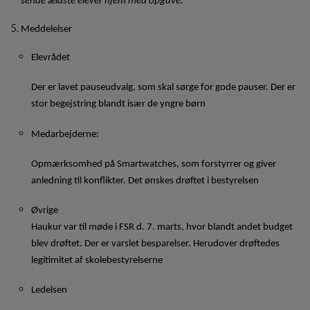
sende ældste elever hjem med opgave. 
Meddelelser
Elevrådet
Der er lavet pauseudvalg, som skal sørge for gode pauser. Der er 
stor begejstring blandt især de yngre børn 
Medarbejderne: 
Opmærksomhed på Smartwatches, som forstyrrer og giver 
anledning til konflikter. Det ønskes drøftet i bestyrelsen
Øvrige
Haukur var til møde i FSR d. 7. marts, hvor blandt andet budget 
blev drøftet. Der er varslet besparelser. Herudover drøftedes 
legitimitet af skolebestyrelserne
Ledelsen