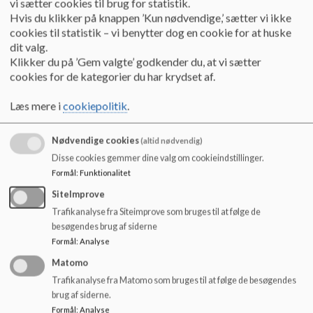
vi sætter cookies til brug for statistik.
Hvis du klikker på knappen ’Kun nødvendige,’ sætter vi ikke
cookies til statistik – vi benytter dog en cookie for at huske
Haukur orienterer om princippet. Princippet skal udmøntes i det 
dit valg.
kommende skoleår.  Princippets ordlyd godkendes med plan om at 
Klikker du på ’Gem valgte’ godkender du, at vi sætter
layoutet finpudses på senere tidspunkt, så det matcher de øvrige 
cookies for de kategorier du har krydset af.
principper. 
Læs mere i
cookiepolitik
.
Status på skoleindskrivning og lokaler v. Steffen
Kort orientering om antallet af indskrevne børn samt status på 
Nødvendige cookies
(altid nødvendig)
mulige løsninger ift. lokaleudfordringer.
Disse cookies gemmer dine valg om cookieindstillinger.
Formål
:
Funktionalitet
SiteImprove
AD 3:
Trafikanalyse fra Siteimprove som bruges til at følge de
Steffen orienterer om status: På 0. årgang er der  50 børn 
besøgendes brug af siderne
indskrevet og 6 børn uafklaret . 1 barn mere så , skal vi udmønte 3 
Formål
:
Analyse
spor på 0. årgang. Vi planlægger ikke med et 3. spor før vi er 
Matomo
tættere på sommerferien og har eventuelle andre tal. 
Trafikanalyse fra Matomo som bruges til at følge de besøgendes
brug af siderne.
I i-klasserne er der 131 ansøgere. På 8. årgang kommer vi ikke til 
Formål
:
Analyse