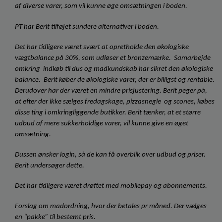
af diverse varer, som vil kunne øge omsætningen i boden.
PT har Berit tilføjet sundere alternativer i boden. 
Det har tidligere været svært at opretholde den økologiske 
vægtbalance på 30%, som udløser et bronzemærke.  Samarbejde 
omkring  indkøb til dus og madkundskab har sikret den økologiske 
balance.  Berit køber de økologiske varer, der er billigst og rentable. 
Derudover har der været en mindre prisjustering. Berit peger på, 
at efter der ikke sælges fredagskage, pizzasnegle  og scones, købes 
disse ting i omkringliggende butikker. Berit tænker, at et større 
udbud af mere sukkerholdige varer, vil kunne give en øget 
omsætning.  
Dussen ønsker login, så de kan få overblik over udbud og priser.  
Berit undersøger dette. 
Det har tidligere været drøftet med mobilepay og abonnements.
Forslag om madordning, hvor der betales pr måned. Der vælges 
en “pakke” til bestemt pris. 