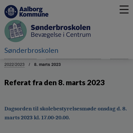
G
Sønderbroskolen
å
Skolebestyrelsen
Referater fra tidligere skoleår
Referater
t
2022/2023
8. marts 2023
i
l
h
Referat fra den 8. marts 2023
o
v
e
d
Dagsorden til skolebestyrelsesmøde 
onsdag d. 8. 
i
n
marts 2023 kl. 17.00-20.00. 
d
h