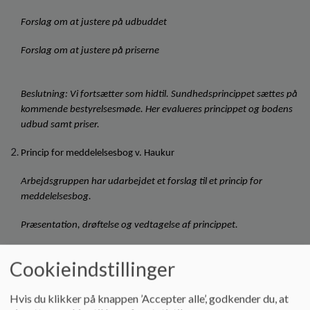
Forslag om at justere på udbuddet
Forslag om at justere på priserne
Beslutning: Vi fortsætter som hidtil. Sundhedsprincippet sættes på 
kommende bestyrelsesmøde. Her evalueres princippet og bodens 
udbud samt priser.
Princip for meddelelsesbog v. Haukur
Arbejdsgruppen har udarbejdet et forslag til et princip for 
meddelelsesbog. 
Præsentation, drøftelse og vedtagelse af princippet.
Det udarbejdede forslag til princip er vedhæftet.   
Cookieindstillinger
Hvis du klikker på knappen ’Accepter alle’, godkender du, at
AD 2: