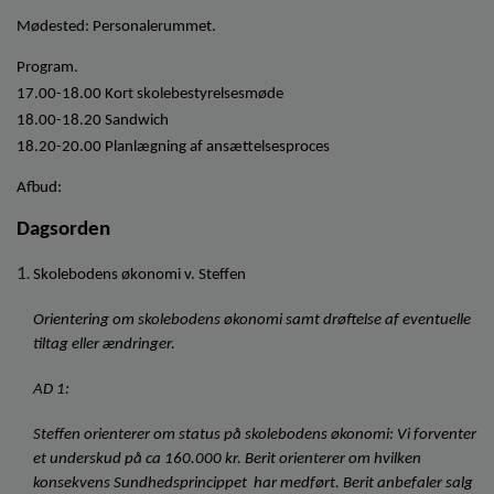
o
Mødested: Personalerummet. 
l
d
Program.
e
17.00-18.00 Kort skolebestyrelsesmøde
t
18.00-18.20 Sandwich
18.20-20.00 Planlægning af ansættelsesproces
Afbud: 
Dagsorden
Skolebodens økonomi v. Steffen
Orientering om skolebodens økonomi samt drøftelse af eventuelle 
tiltag eller ændringer.
AD 1:
Steffen orienterer om status på skolebodens økonomi: Vi forventer 
et underskud på ca 160.000 kr. Berit orienterer om hvilken 
konsekvens Sundhedsprincippet  har medført. Berit anbefaler salg 