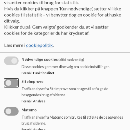
På Aalborg Kommunes hjemmeside kan du læse om
DUS 1
o
vi sætter cookies til brug for statistik.
l
Hvis du klikker på knappen ’Kun nødvendige,’ sætter vi ikke
På Aalborg Kommunes hjemmeside kan du læse om
DUS 2
d
cookies til statistik – vi benytter dog en cookie for at huske
e
dit valg.
t
Klikker du på ’Gem valgte’ godkender du, at vi sætter
cookies for de kategorier du har krydset af.
Åbningstiderne for Sønderbroskolens DUS:
Læs mere i
cookiepolitik
.
Alle dage fra kl. 6.30-17.00.
Nødvendige cookies
Alle DUS-ordninger i Aalborg Kommune holder altid 
(altid nødvendig)
sommerferielukket i de samme 2 uger, som er den 3. og 4. 
Disse cookies gemmer dine valg om cookieindstillinger.
uge af børnenes sommerferie.
Formål
:
Funktionalitet
SiteImprove
I 2026 er det uge 29 og 30. Der er nødpasning på 
Trafikanalyse fra Siteimprove som bruges til at følge de
Kærbyskolen for de børn, der af presserende årsager ikke 
besøgendes brug af siderne
kan holde ferie i uge 29 og 30
Formål
:
Analyse
Matomo
Praktik i DUS.
Trafikanalyse fra Matomo som bruges til at følge de besøgendes
brug af siderne.
1. praktikbeskrivelse
Formål
:
Analyse